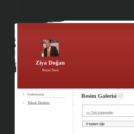
Ziya Doğan
Resmi Sitesi
Futbolculuk
Resim Galerisi
Teknik Direktör
<< Tüm kategoriler
0 toplam öğe